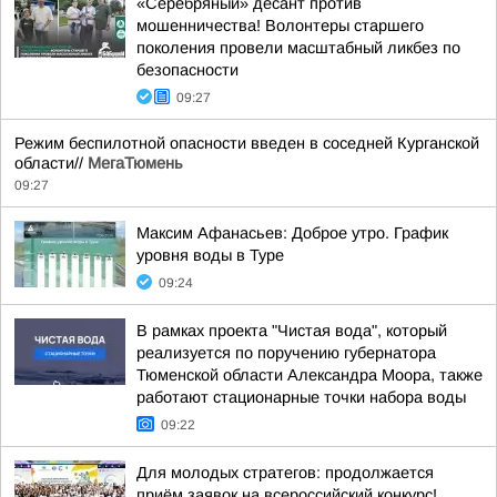
«Серебряный» десант против
мошенничества! Волонтеры старшего
поколения провели масштабный ликбез по
безопасности
09:27
Режим беспилотной опасности введен в соседней Курганской
области//
МегаТюмень
09:27
Максим Афанасьев: Доброе утро. График
уровня воды в Туре
09:24
В рамках проекта "Чистая вода", который
реализуется по поручению губернатора
Тюменской области Александра Моора, также
работают стационарные точки набора воды
09:22
Для молодых стратегов: продолжается
приём заявок на всероссийский конкурс!