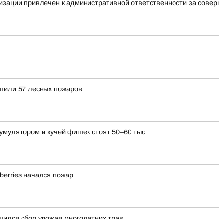
изации привлечен к административной ответственности за сове
ушили 57 лесных пожаров
умулятором и кучей фишек стоят 50–60 тыс
berries начался пожар
шился сбор урожая многолетних трав