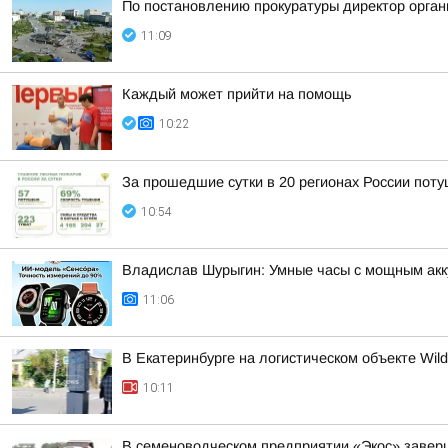
По постановлению прокуратуры директор орган
11:09
Каждый может прийти на помощь
10:22
За прошедшие сутки в 20 регионах России пот
10:54
Владислав Шурыгин: Умные часы с мощным акк
11:06
В Екатеринбурге на логистическом объекте Wild
10:11
В семеноводческом предприятии «Экос» завер