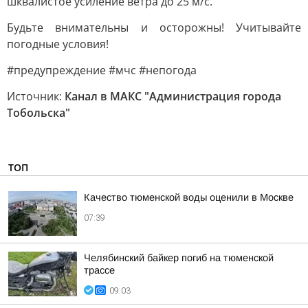
шквалистое усиление ветра до 25 м/с.
Будьте внимательны и осторожны! Учитывайте
погодные условия!
#предупреждение #мчс #непогода
Источник:
Канал в МАКС "Администрация города
Тобольска"
ТОП
Качество тюменской воды оценили в Москве
07:39
Челябинский байкер погиб на тюменской
трассе
09:03