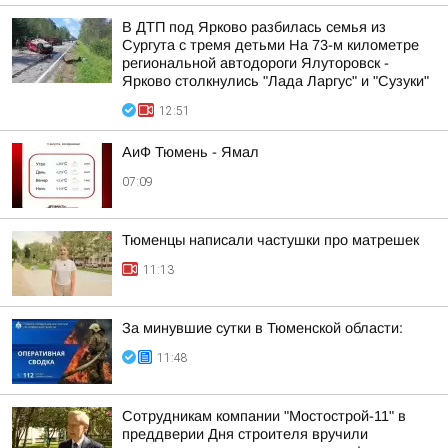
В ДТП под Ярково разбилась семья из
Сургута с тремя детьми На 73-м километре
региональной автодороги Ялуторовск -
Ярково столкнулись "Лада Ларгус" и "Сузуки"
12:51
АиФ Тюмень - Ямал
07:09
Тюменцы написали частушки про матрешек
11:13
За минувшие сутки в Тюменской области:
11:48
Сотрудникам компании "Мостострой-11" в
преддверии Дня строителя вручили