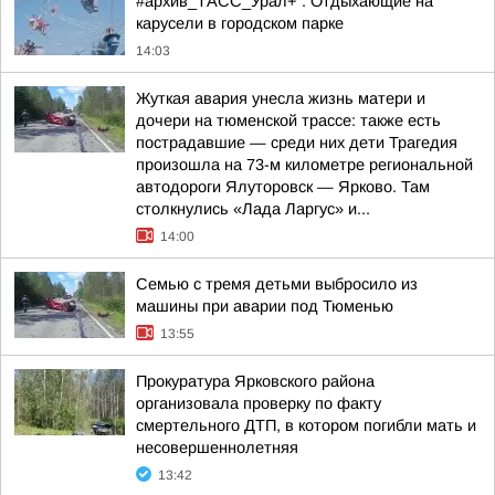
#архив_ТАСС_Урал+ . Отдыхающие на
карусели в городском парке
14:03
Жуткая авария унесла жизнь матери и
дочери на тюменской трассе: также есть
пострадавшие — среди них дети Трагедия
произошла на 73-м километре региональной
автодороги Ялуторовск — Ярково. Там
столкнулись «Лада Ларгус» и...
14:00
Семью с тремя детьми выбросило из
машины при аварии под Тюменью
13:55
Прокуратура Ярковского района
организовала проверку по факту
смертельного ДТП, в котором погибли мать и
несовершеннолетняя
13:42