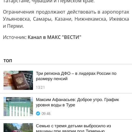
Татарстане, Чувашии и Пермском крае.
Ограничения продолжают действовать в аэропортах
Ульяновска, Самары, Казани, Нижнекамска, Ижевска
и Перми.
Источник:
Канал в МАКС "ВЕСТИ"
ТОП
Три региона ДФО – в лидерах России по
размеру пенсий
13:21
Максим Афанасьев: Доброе утро. График
уровня воды в Туре
09:48
Семью с тремя детьми выбросило из
машины при аварии под Тюменью