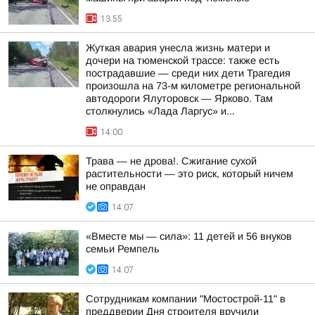
13:55
Жуткая авария унесла жизнь матери и
дочери на тюменской трассе: также есть
пострадавшие — среди них дети Трагедия
произошла на 73-м километре региональной
автодороги Ялуторовск — Ярково. Там
столкнулись «Лада Ларгус» и...
14:00
Трава — не дрова!. Сжигание сухой
растительности — это риск, который ничем
не оправдан
14:07
«Вместе мы — сила»: 11 детей и 56 внуков
семьи Ремпель
14:07
Сотрудникам компании "Мостострой-11" в
преддверии Дня строителя вручили