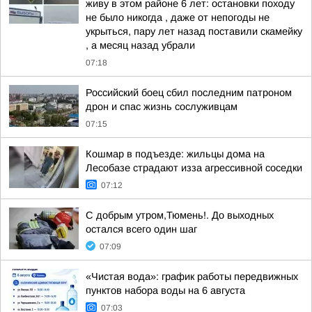
живу в этом районе 6 лет: остановки походу
не было никогда , даже от непогоды не
укрыться, пару лет назад поставили скамейку
, а месяц назад убрали
07:18
Российский боец сбил последним патроном
дрон и спас жизнь сослуживцам
07:15
Кошмар в подъезде: жильцы дома на
Лесобазе страдают изза агрессивной соседки
07:12
С добрым утром,Тюмень!. До выходных
остался всего один шаг
07:09
«Чистая вода»: график работы передвижных
пунктов набора воды на 6 августа
07:03