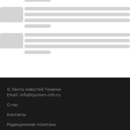
© Лента новостей Тюмени
Email:
info@tyumen-info.ru
О нас
Контакты
Редакционная политика