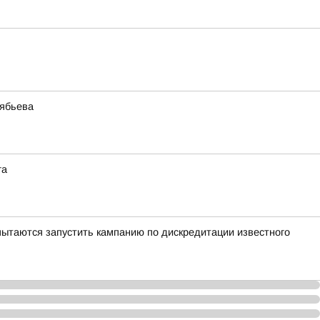
лябьева
га
ытаются запустить кампанию по дискредитации известного