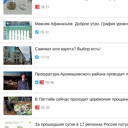
08:51
Максим Афанасьев: Доброе утро. График уровн
09:31
Самокат или карета? Выбор есть!
10:16
Прокуратура Аромашевского района проводит п
09:48
В Паттайе сейчас проходит церемония проща
09:39
За прошедшие сутки в 17 регионах России пот