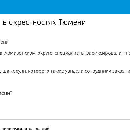
 в окрестностях Тюмени
мени
 в Армизонском округе специалисты зафиксировали гн
а косули, которого также увидели сотрудники заказни
мени"
ачили лукавство властей