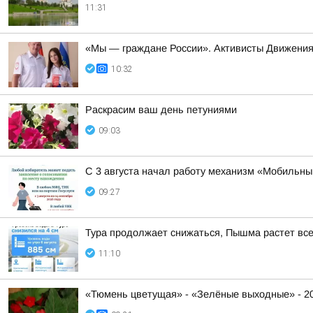
11:31
«Мы — граждане России». Активисты Движения
10:32
Раскрасим ваш день петуниями
09:03
С 3 августа начал работу механизм «Мобильны
09:27
Тура продолжает снижаться, Пышма растет вс
11:10
«Тюмень цветущая» - «Зелёные выходные» - 2