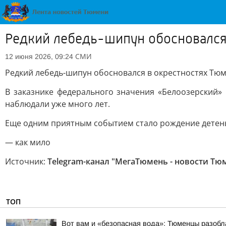
Редкий лебедь-шипун обосновался
СМИ
12 июня 2026, 09:24
Редкий лебедь-шипун обосновался в окрестностях Тю
В заказнике федерального значения «Белоозерский»
наблюдали уже много лет.
Еще одним приятным событием стало рождение детеныш
— как мило
Источник:
Telegram-канал "МегаТюмень - новости Тю
ТОП
Вот вам и «безопасная вода»: Тюменцы разобл