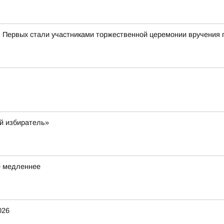
 Первых стали участниками торжественной церемонии вручения 
й избиратель»
е медленнее
026