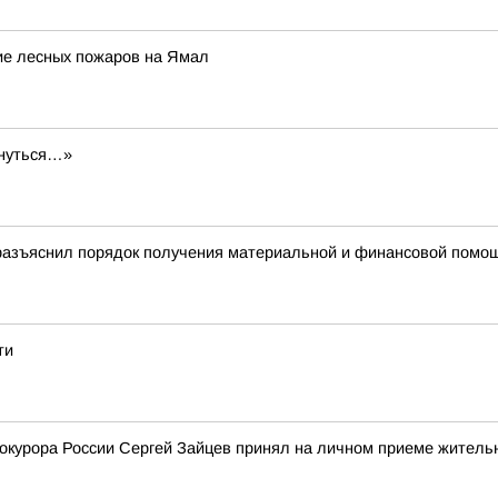
ие лесных пожаров на Ямал
бнуться…»
разъяснил порядок получения материальной и финансовой помо
ти
рокурора России Сергей Зайцев принял на личном приеме житель