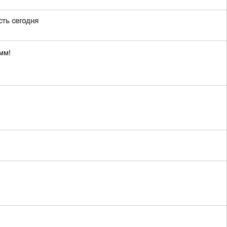
сть сегодня
мм!