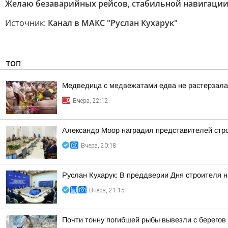
Желаю безаварийных рейсов, стабильной навигации
Источник:
Канал в МАКС "Руслан Кухарук"
ТОП
Медведица с медвежатами едва не растерзала 
Вчера, 22:12
Александр Моор наградил представителей стр
Вчера, 20:18
Руслан Кухарук: В преддверии Дня строителя 
Вчера, 21:15
Почти тонну погибшей рыбы вывезли с берегов