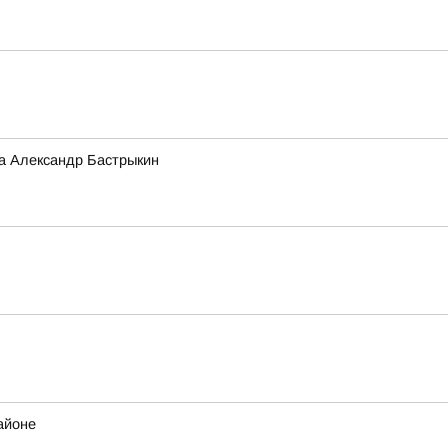
а Александр Бастрыкин
айоне