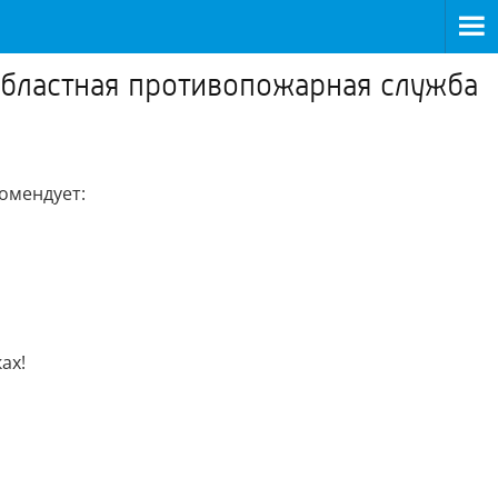
Областная противопожарная служба
омендует:
ах!