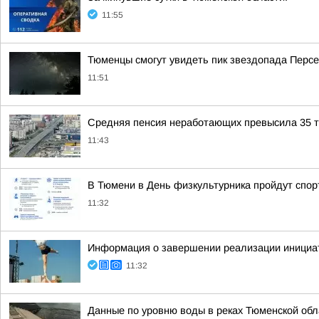
11:55
Тюменцы смогут увидеть пик звездопада Перс
11:51
Средняя пенсия неработающих превысила 35 ты
11:43
В Тюмени в День физкультурника пройдут спор
11:32
Информация о завершении реализации инициа
11:32
Данные по уровню воды в реках Тюменской обл