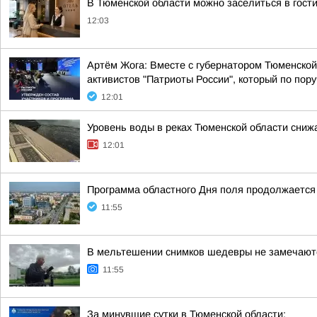
В Тюменской области можно заселиться в гос
12:03
Артём Жога: Вместе с губернатором Тюменско
активистов "Патриоты России", который по пор
12:01
Уровень воды в реках Тюменской области сниж
12:01
Программа областного Дня поля продолжается
11:55
В мельтешении снимков шедевры не замечают
11:55
За минувшие сутки в Тюменской области: