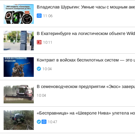
Владислав Шурыгин: Умные часы с мощным акк
11:06
В Екатеринбурге на логистическом объекте Wild
10:11
Контракт в войсках беспилотных систем — это
10:04
В семеноводческом предприятии «Экос» завер
10:04
«Бесправница» на «Шевроле Нива» улетела ноч
10:47