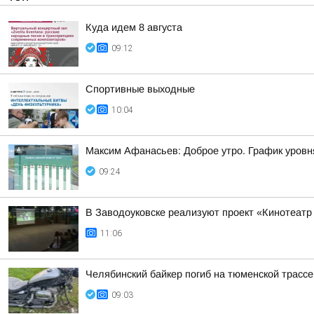
Куда идем 8 августа
09:12
Спортивные выходные
10:04
Максим Афанасьев: Доброе утро. График уровн
09:24
В Заводоуковске реализуют проект «Кинотеатр
11:06
Челябинский байкер погиб на тюменской трассе
09:03