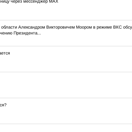
тиницу через мессенджер MAX
й области Александром Викторовичем Моором в режиме ВКС обсуд
учению Президента...
ается
ся?