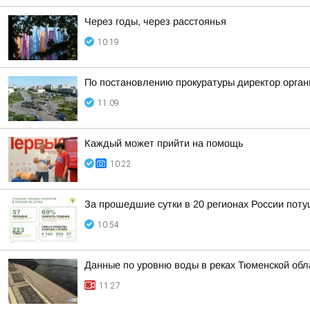
Через годы, через расстоянья
10:19
По постановлению прокуратуры директор орган
11:09
Каждый может прийти на помощь
10:22
За прошедшие сутки в 20 регионах России пот
10:54
Данные по уровню воды в реках Тюменской обл
11:27