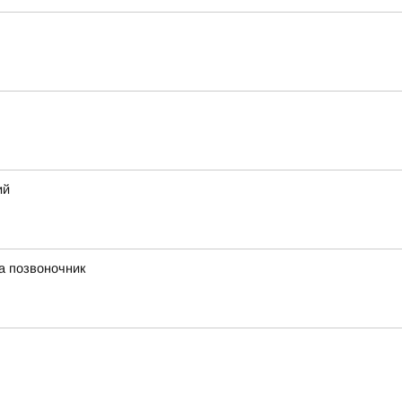
ий
а позвоночник