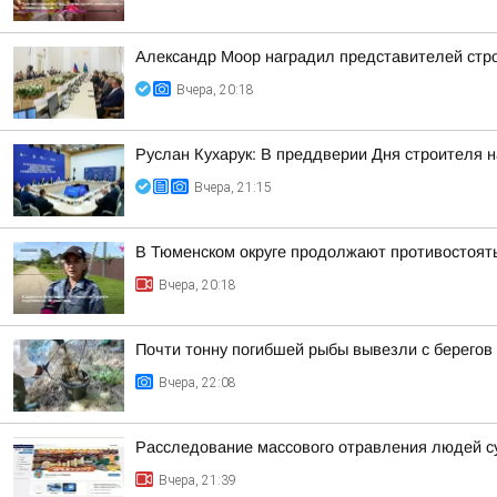
Александр Моор наградил представителей стр
Вчера, 20:18
Руслан Кухарук: В преддверии Дня строителя 
Вчера, 21:15
В Тюменском округе продолжают противостоят
Вчера, 20:18
Почти тонну погибшей рыбы вывезли с берегов
Вчера, 22:08
Расследование массового отравления людей с
Вчера, 21:39