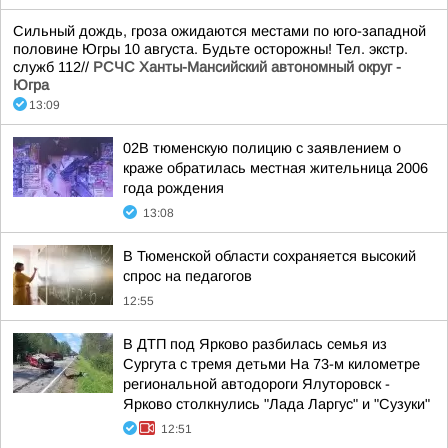
Сильный дождь, гроза ожидаются местами по юго-западной
половине Югры 10 августа. Будьте осторожны! Тел. экстр.
служб 112//
РСЧС Ханты-Мансийский автономный округ -
Югра
13:09
02В тюменскую полицию с заявлением о
краже обратилась местная жительница 2006
года рождения
13:08
В Тюменской области сохраняется высокий
спрос на педагогов
12:55
В ДТП под Ярково разбилась семья из
Сургута с тремя детьми На 73-м километре
региональной автодороги Ялуторовск -
Ярково столкнулись "Лада Ларгус" и "Сузуки"
12:51