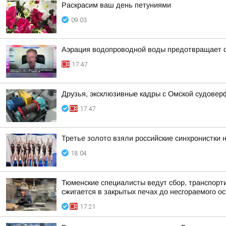
Раскрасим ваш день петуниями
09:03
Аэрация водопроводной воды предотвращает о
17:47
Друзья, эксклюзивные кадры с Омской судовер
17:47
Третье золото взяли российские синхронистки 
18:04
Тюменские специалисты ведут сбор, транспорт
сжигается в закрытых печах до несгораемого ост
17:21