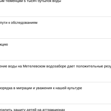
ым тюменцам 6 тысяч бутылок воды
пути к обследованиям
екцию
щение воды на Метелевском водозаборе дает положительные рез
орядка в миграции и уважения к нашей культуре
усилить защиту детей на аттракционах