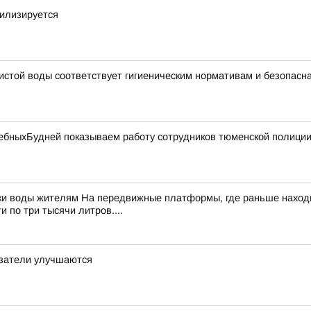
билизируется
чистой воды соответствует гигиеническим нормативам и безопасн
бныхБудней показываем работу сотрудников тюменской полиции 
ки воды жителям На передвижные платформы, где раньше находи
 по три тысячи литров....
азатели улучшаются