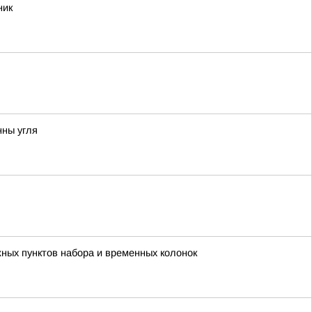
ник
нны угля
жных пунктов набора и временных колонок