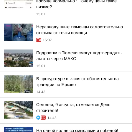
вообще нормально? Почему цены такие
низкие?
15:07
Неравнодушные тюменцы самостоятельно
открывают точки помощи
15:07
Подростки в Тюмени смогут подтверждать
льготы через MAКС
15:01
В прокуратуре выясняют обстоятельства
трагедии по Ярково
14:43
Сегодня, 9 августа, отмечается День
строителя!
14:43
На одной волне со смыслами и победой!