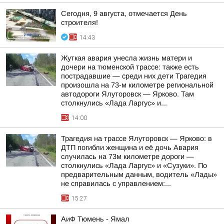
Сегодня, 9 августа, отмечается День
строителя!
14:43
Жуткая авария унесла жизнь матери и
дочери на тюменской трассе: также есть
пострадавшие — среди них дети Трагедия
произошла на 73-м километре региональной
автодороги Ялуторовск — Ярково. Там
столкнулись «Лада Ларгус» и...
14:00
Трагедия на трассе Ялуторовск — Ярково: в
ДТП погибли женщина и её дочь Авария
случилась на 73м километре дороги —
столкнулись «Лада Ларгус» и «Сузуки». По
предварительным данным, водитель «Лады»
не справилась с управлением:...
15:27
АиФ Тюмень - Ямал