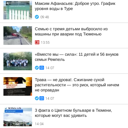
Максим Афанасьев: Доброе утро. График
уровня воды в Туре
09:48
Семью с тремя детьми выбросило из
машины при аварии под Тюменью
13:55
«Вместе мы — сила»: 11 детей и 56 внуков
семьи Ремпель
14:07
Трава — не дрова!. Сжигание сухой
растительности — это риск, который ничем
не оправдан
14:07
3 факта о Цветном бульваре в Тюмени,
которые могут вас удивить
14:04