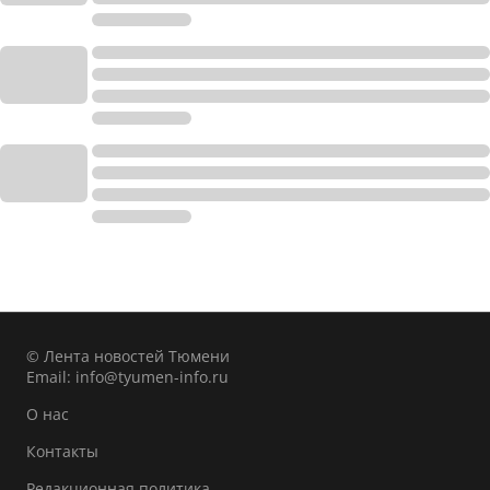
© Лента новостей Тюмени
Email:
info@tyumen-info.ru
О нас
Контакты
Редакционная политика