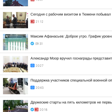
Сегодня с рабочим визитом в Тюмени побывал 
21:12
Максим Афанасьев: Доброе утро. График уровн
09:31
Александр Моор вручил госнаграды представи
20:27
Поддержка участников специальной военной оп
20:43
Дружеские старты на пять километров не первы
20:18