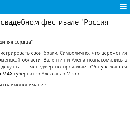
м свадебном фестивале "Россия
единяя сердца
"
гистрировать свои браки. Символично, что церемония
юменской области. Валентин и Алёна познакомились в
а девушка — менеджер по продажам. Оба увлекаются
в МАХ
губернатор Александр Моор.
 и взаимопонимание.