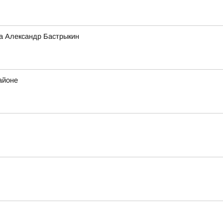
а Александр Бастрыкин
айоне