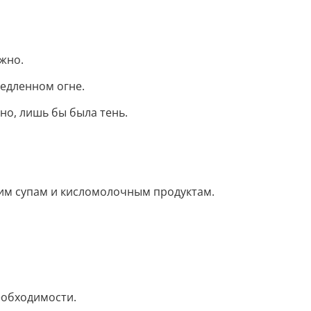
ужно.
медленном огне.
но, лишь бы была тень.
ким супам и кисломолочным продуктам.
необходимости.