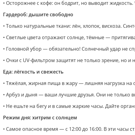
• Осторожнее с кофе: он бодрит, но выводит жидкость.
Гардероб: дышите свободно
• Только натуральные ткани: лён, хлопок, вискоза. Син
• Светлые цвета отражают солнце, тёмные — притягива
• Головной убор — обязательно! Солнечный удар не сп
• Очки с UV-фильтром защитят не только зрение, но и 
Еда: лёгкость и свежесть
• Тяжёлая, жирная пища в жару — лишняя нагрузка на
• Арбуз и дыня — ваши лучшие друзья. Они не только 
• Не ешьте на бегу и в самые жаркие часы. Дайте орга
Режим дня: хитрим с солнцем
• Самое опасное время — с 12:00 до 16:00. В эти часы