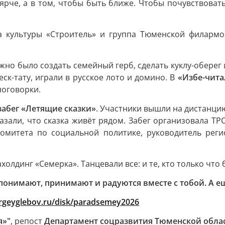
ярче, а в том, чтобы быть ближе. Чтобы почувствоват
 культуры «Строитель» и группа Тюменской филармо
жно было создать семейный герб, сделать куклу-оберег 
ск-тату, играли в русское лото и домино. В
«Избе-чита
оговорки.
забег «Летящие сказки»
. Участники вышли на дистанци
казали, что сказка живёт рядом. Забег организовала Т
комитета по социальной политике, руководитель реги
олдинг «Семерка». Танцевали все: и те, кто только что 
 понимают, принимают и радуются вместе с тобой. А е
ergeyglebov.ru/disk/paradsemey2026
я»"
, репост
Департамент соцразвития Тюменской обла