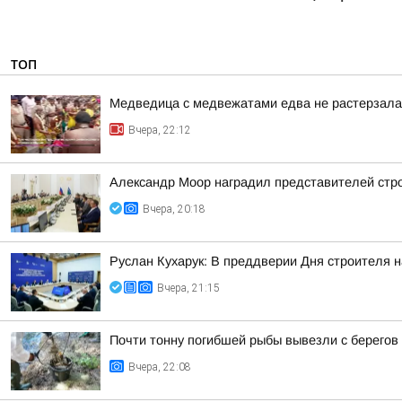
ТОП
Медведица с медвежатами едва не растерзала 
Вчера, 22:12
Александр Моор наградил представителей стр
Вчера, 20:18
Руслан Кухарук: В преддверии Дня строителя 
Вчера, 21:15
Почти тонну погибшей рыбы вывезли с берегов
Вчера, 22:08