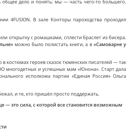
ь общее дело и понять: мы — часть чего-то большего.
нии 4FUSION. В зале Конторы пароходства проходил
или открытку с ромашками, сплести браслет из бисера.
льне»
можно было полистать книги, а в
«Самоварне у
ю в костюмах героев сказок тюменских писателей — так
РОО многодетных и успешных мам «Юнона». Старт дала
онального исполкома партии «Единая Россия» Ольга
бежал, и те, кто пришёл просто поддержать.
ще — это сила, с которой все становится возможным
сти