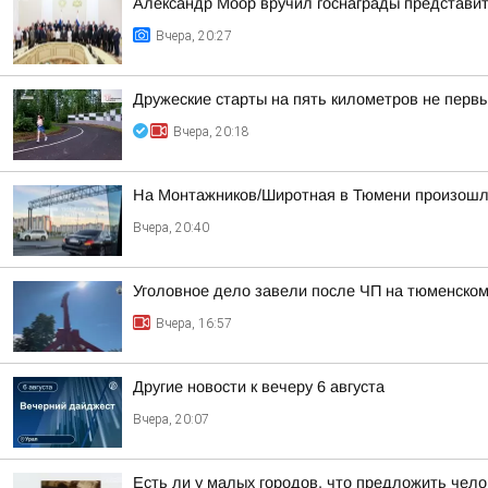
Александр Моор вручил госнаграды представи
Вчера, 20:27
Дружеские старты на пять километров не первы
Вчера, 20:18
На Монтажников/Широтная в Тюмени произошл
Вчера, 20:40
Уголовное дело завели после ЧП на тюменском
Вчера, 16:57
Другие новости к вечеру 6 августа
Вчера, 20:07
Есть ли у малых городов, что предложить чело