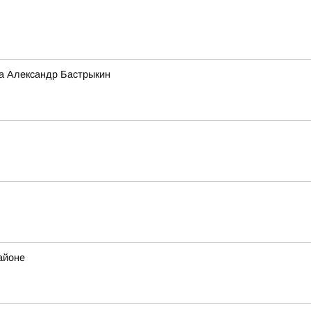
а Александр Бастрыкин
айоне