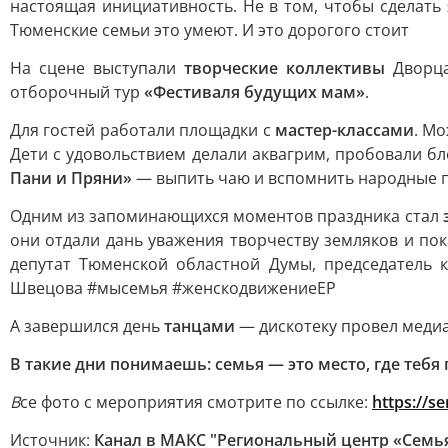
настоящая инициативность. Не в том, чтобы сделать 
Тюменские семьи это умеют. И это дорогого стоит
На сцене выступали
творческие коллективы
Дворца
отборочный тур
«Фестиваля будущих мам»
.
Для гостей работали площадки с
мастер-классами
. Мо
Дети с удовольствием делали аквагрим, пробовали бле
Пани и Пряни»
— выпить чаю и вспомнить народные п
Одним из запоминающихся моментов праздника стал
они отдали дань уважения творчеству земляков и по
депутат Тюменской областной Думы, председатель 
Швецова #мысемья #женскодвижениеЕР
А завершился день
танцами
— дискотеку провел медиах
В
такие дни понимаешь: семья — это место, где тебя
В
се фото с мероприятия смотрите по ссылке:
h
ttps://s
Источник:
Канал в МАКС "Региональный центр «Семь