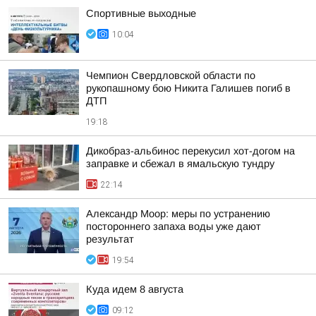
Спортивные выходные
10:04
Чемпион Свердловской области по
рукопашному бою Никита Галишев погиб в
ДТП
19:18
Дикобраз-альбинос перекусил хот-догом на
заправке и сбежал в ямальскую тундру
22:14
Александр Моор: меры по устранению
постороннего запаха воды уже дают
результат
19:54
Куда идем 8 августа
09:12