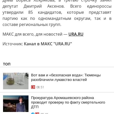
думы Бориса Хохрякова, а третью строчку занял
депутат Дмитрий Аксенов. Всего единороссы
утвердили 85 кандидатов, которые представят
партию как по одномандатным округам, так и в
составе региональных групп.
МАКС для всего, для новостей —
URA.RU
Источник:
Канал в МАКС "URA.RU"
ТОП
Вот вам и «безопасная вода»: Тюменцы
разоблачили лукавство властей
08:51
Прокуратура Аромашевского района
проводит проверку по факту смертельного
ДТП