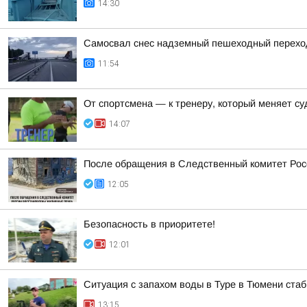
14:30
Самосвал снес надземный пешеходный переход 
11:54
От спортсмена — к тренеру, который меняет с
14:07
После обращения в Следственный комитет Рос
12:05
Безопасность в приоритете!
12:01
Ситуация с запахом воды в Туре в Тюмени ста
13:15