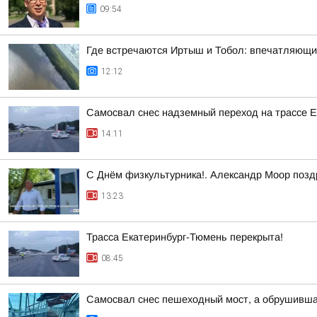
09:54
Где встречаются Иртыш и Тобол: впечатляющи
12:12
Самосвал снес надземный переход на трассе 
14:11
С Днём физкультурника!. Александр Моор позд
13:23
Трасса Екатеринбург-Тюмень перекрыта!
08:45
Самосвал снес пешеходный мост, а обрушивша