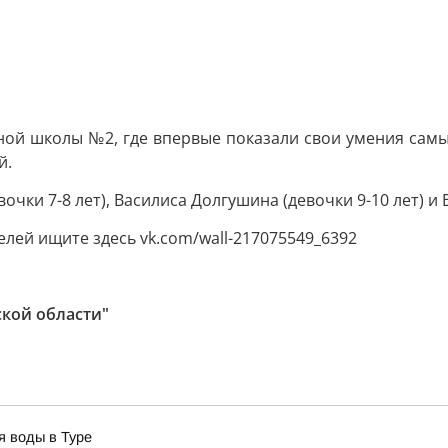
ной школы №2, где впервые показали свои умения сам
й.
чки 7-8 лет), Василиса Долгушина (девочки 9-10 лет) и Е
лей ищите здесь vk.com/wall-217075549_6392
ской области"
я воды в Туре