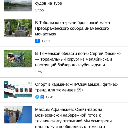
судов на Туре
17:55
В Тобольске открыли бронзовый макет
Преображенского собора Знаменского
монастыря
17:51
В Тюменской области погиб Сергей Фесенко
— торакальный хирург из Челябинска и
настоящий байкер до глубины души
17:51
Спорт в кармане: «ПРОкачаемся» фитнес-
тренд для тюменцев 55+
17:45
Максим Афанасьев: Скейт-парк на
Вознесенской набережной готов к
техническому открытию! Мы осмотрели
площадку и пообщались с теми, кто