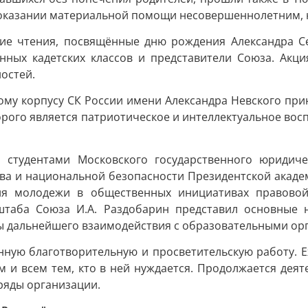
в оказании материальной помощи несовершеннолетним, н
ие чтения, посвящённые дню рождения Александра Се
нных кадетских классов и представители Союза. Акц
остей.
ому корпусу СК России имени Александра Невского при
торого является патриотическое и интеллектуальное в
о студентами Московского государственного юридиче
ава и национальной безопасности Президентской акад
ия молодежи в общественных инициативах правовой
штаба Союза И.А. Раздобарин представил основные н
вы дальнейшего взаимодействия с образовательными ор
ную благотворительную и просветительскую работу. Е
 и всем тем, кто в ней нуждается. Продолжается деят
ряды организации.