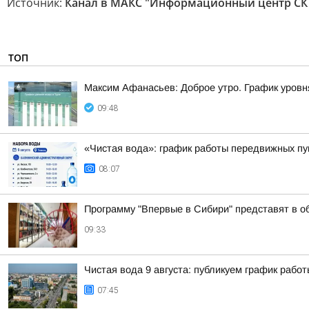
Источник:
Канал в МАКС "Информационный центр СК
ТОП
Максим Афанасьев: Доброе утро. График уровн
09:48
«Чистая вода»: график работы передвижных пун
08:07
Программу "Впервые в Сибири" представят в об
09:33
Чистая вода 9 августа: публикуем график рабо
07:45