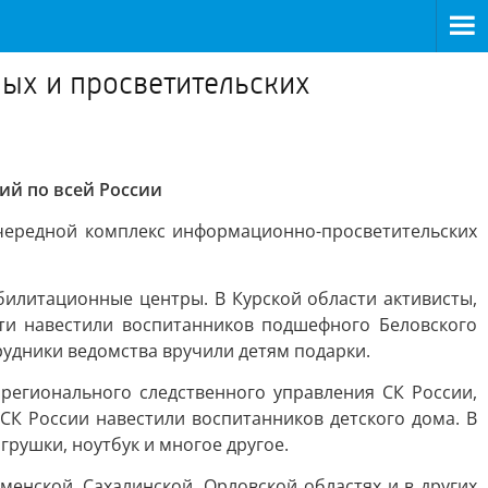
ых и просветительских
ий по всей России
чередной комплекс информационно-просветительских
илитационные центры. В Курской области активисты,
ти навестили воспитанников подшефного Беловского
рудники ведомства вручили детям подарки.
регионального следственного управления СК России,
СК России навестили воспитанников детского дома. В
рушки, ноутбук и многое другое.
енской, Сахалинской, Орловской областях и в других