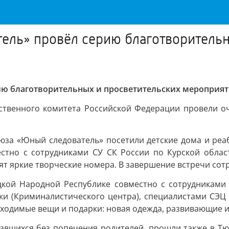
ль» провёл серию благотворительн
ю благотворительных и просветительских мероприят
дственного комитета Российской Федерации провели о
юза «Юный следователь» посетили детские дома и реаб
тно с сотрудниками СУ СК России по Курской облас
ят яркие творческие номера. В завершение встречи сот
кой Народной Республике совместно с сотрудниками 
и (Криминалистического центра), специалистами СЭЦ 
одимые вещи и подарки: новая одежда, развивающие иг
авшихся без попечения родителей, прошли также в Тюм