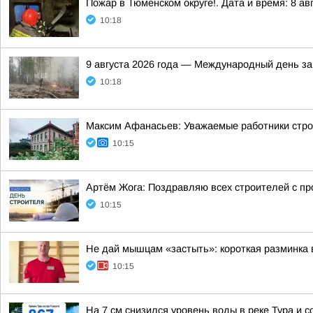
Пожар в Тюменском округе!. Дата и время: 8 авг
10:18
9 августа 2026 года — Международный день з
10:18
Максим Афанасьев: Уважаемые работники стро
10:15
Артём Жога: Поздравляю всех строителей с п
10:15
Не дай мышцам «застыть»: короткая разминка 
10:15
На 7 см снизился уровень воды в реке Тура и с