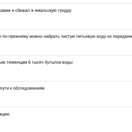
равке и сбежал в ямальскую тундру
ге по-прежнему можно набрать чистую питьевую воду из передви
ым тюменцам 6 тысяч бутылок воды
пути к обследованиям
екцию