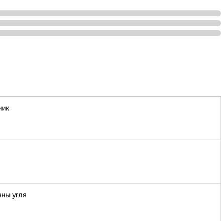
ник
нны угля