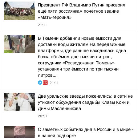
Президент РФ Владимир Путин присвоил
ещё пяти россиянкам почётное звание
«Мать-героиня»
21:11
В Тюмени добавили новые ёмкости для
доставки воды жителям На передвижные
платформы, где раньше находилась одна
бочка объёмом две тысячи литров,
сотрудники «Росводоканал Тюмень»
установили три ёмкости по три тысячи
литров....
21:11
Две уральские звезды поженились: в сети не
утихают обсуждения свадьбы Клавы Коки и
Димы Масленникова
20:57
О заметных событиях дня в России и в мире -
в нашей подборке