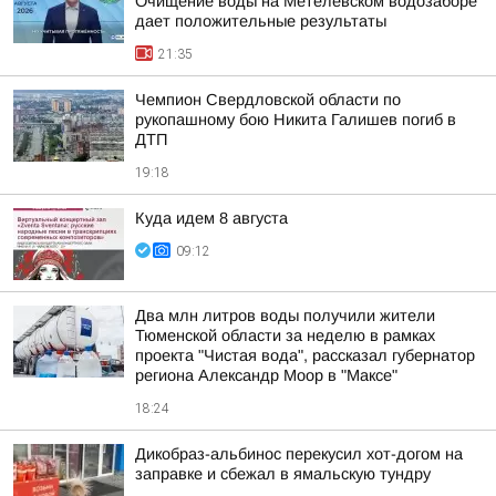
Очищение воды на Метелевском водозаборе
дает положительные результаты
21:35
Чемпион Свердловской области по
рукопашному бою Никита Галишев погиб в
ДТП
19:18
Куда идем 8 августа
09:12
Два млн литров воды получили жители
Тюменской области за неделю в рамках
проекта "Чистая вода", рассказал губернатор
региона Александр Моор в "Максе"
18:24
Дикобраз-альбинос перекусил хот-догом на
заправке и сбежал в ямальскую тундру