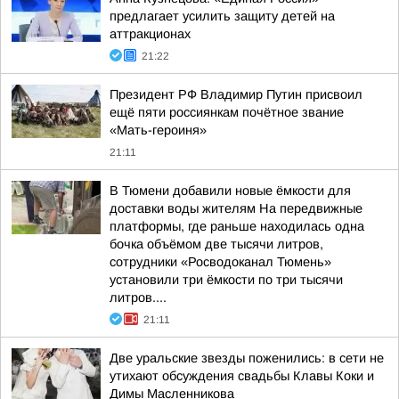
предлагает усилить защиту детей на
аттракционах
21:22
Президент РФ Владимир Путин присвоил
ещё пяти россиянкам почётное звание
«Мать-героиня»
21:11
В Тюмени добавили новые ёмкости для
доставки воды жителям На передвижные
платформы, где раньше находилась одна
бочка объёмом две тысячи литров,
сотрудники «Росводоканал Тюмень»
установили три ёмкости по три тысячи
литров....
21:11
Две уральские звезды поженились: в сети не
утихают обсуждения свадьбы Клавы Коки и
Димы Масленникова