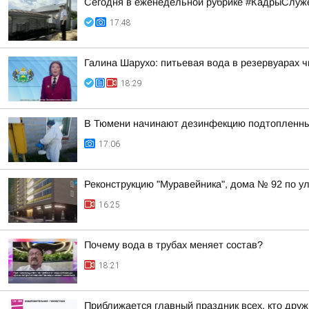
Сегодня в еженедельной рубрике #КадрыСлуже
17:48
Галина Шарухо: питьевая вода в резервуарах 
18:29
В Тюмени начинают дезинфекцию подтопленны
17:06
Реконструкцию "Муравейника", дома № 92 по ул
16:25
Почему вода в трубах меняет состав?
18:21
Приближается главный праздник всех, кто друж