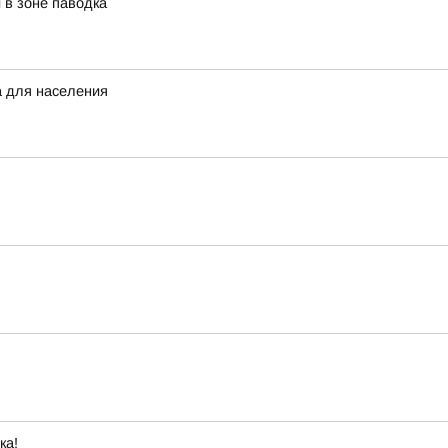
в зоне паводка
а для населения
ка!