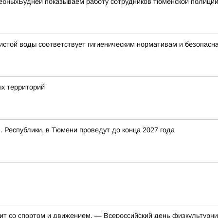
бныхБудней показываем работу сотрудников тюменской полиции 
чистой воды соответствует гигиеническим нормативам и безопасн
х территорий
. Республики, в Тюмени проведут до конца 2027 года
ит со спортом и движением, — Всероссийский день физкультурни