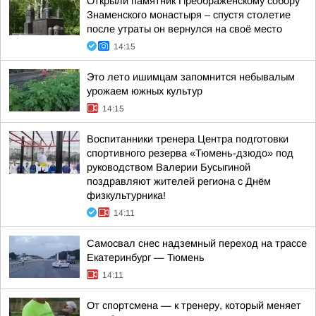
Открыли памятник Преображенскому собору
Знаменского монастыря – спустя столетие
после утраты он вернулся на своё место
14:15
Это лето ишимцам запомнится небывалым
урожаем южных культур
14:15
Воспитанники тренера Центра подготовки
спортивного резерва «Тюмень-дзюдо» под
руководством Валерии Бусыгиной
поздравляют жителей региона с Днём
физкультурника!
14:11
Самосвал снес надземный переход на трассе
Екатеринбург — Тюмень
14:11
От спортсмена — к тренеру, который меняет