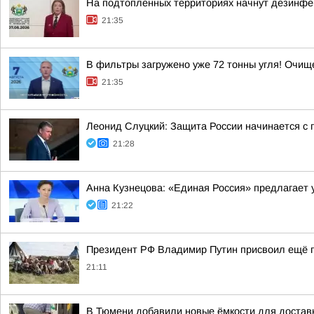
На подтопленных территориях начнут дезинф
21:35
В фильтры загружено уже 72 тонны угля! Очи
21:35
Леонид Слуцкий: Защита России начинается с п
21:28
Анна Кузнецова: «Единая Россия» предлагает 
21:22
Президент РФ Владимир Путин присвоил ещё п
21:11
В Тюмени добавили новые ёмкости для достав