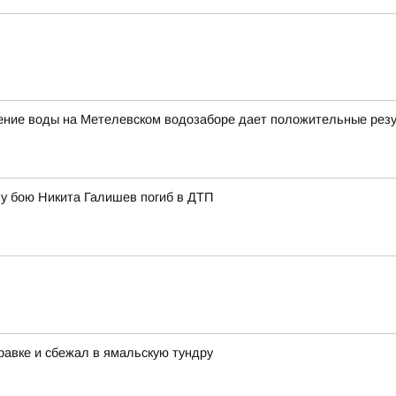
щение воды на Метелевском водозаборе дает положительные рез
у бою Никита Галишев погиб в ДТП
равке и сбежал в ямальскую тундру