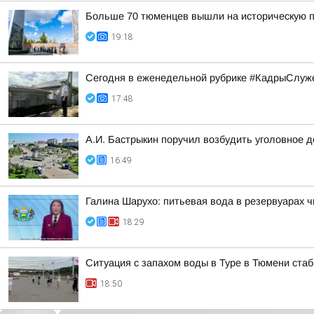
Больше 70 тюменцев вышли на историческую п
19:18
Сегодня в еженедельной рубрике #КадрыСлуже
17:48
А.И. Бастрыкин поручил возбудить уголовное 
16:49
Галина Шарухо: питьевая вода в резервуарах 
18:29
Ситуация с запахом воды в Туре в Тюмени ста
18:50