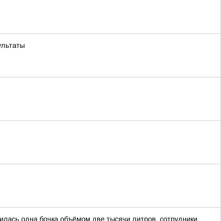
ультаты
лась одна бочка объёмом две тысячи литров, сотрудники