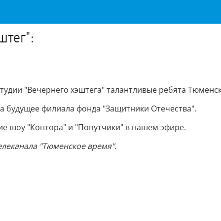
штег":
студии "Вечернего хэштега" талантливые ребята Тюменс
а будущее филиала фонда "Защитники Отечества".
е шоу "Контора" и "Попутчики" в нашем эфире.
телеканала "Тюменское время".