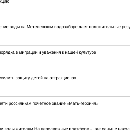
екцию
щение воды на Метелевском водозаборе дает положительные рез
орядка в миграции и уважения к нашей культуре
усилить защиту детей на аттракционах
яти россиянкам почётное звание «Мать-героиня»
ки воды жителям На передвижные платформы, где раньше находи