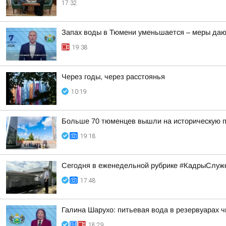
17:32
Запах воды в Тюмени уменьшается – меры даю
19:38
Через годы, через расстоянья
10:19
Больше 70 тюменцев вышли на историческую п
19:18
Сегодня в еженедельной рубрике #КадрыСлуже
17:48
Галина Шарухо: питьевая вода в резервуарах 
18:29