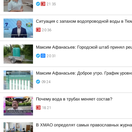
21:35
Ситуация с запахом водопроводной воды в Тю
20:36
Максим Афанасьев: Городской штаб принял реш
20:31
Максим Афанасьев: Доброе утро. График уровн
09:24
Почему вода в трубах меняет состав?
18:21
В ХМАО определят самых православных журнал