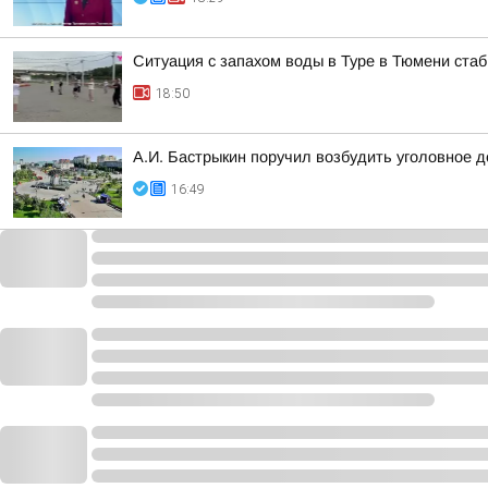
Ситуация с запахом воды в Туре в Тюмени ста
18:50
А.И. Бастрыкин поручил возбудить уголовное 
16:49