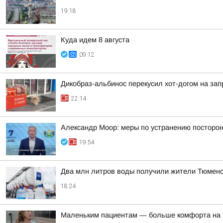
19:18
Куда идем 8 августа
09:12
Дикобраз-альбинос перекусил хот-догом на зап
22:14
Александр Моор: меры по устранению посторон
19:54
Два млн литров воды получили жители Тюменско
18:24
Маленьким пациентам — больше комфорта на 