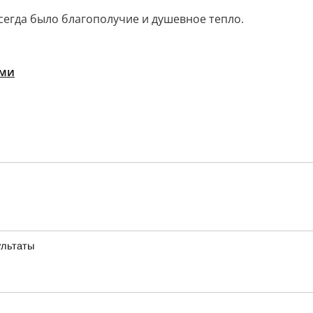
егда было благополучие и душевное тепло.
ыми
ультаты