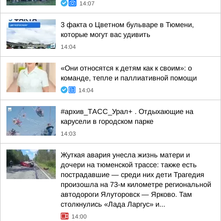
14:07
3 факта о Цветном бульваре в Тюмени,
которые могут вас удивить
14:04
«Они относятся к детям как к своим»: о
команде, тепле и паллиативной помощи
14:04
#архив_ТАСС_Урал+ . Отдыхающие на
карусели в городском парке
14:03
Жуткая авария унесла жизнь матери и
дочери на тюменской трассе: также есть
пострадавшие — среди них дети Трагедия
произошла на 73-м километре региональной
автодороги Ялуторовск — Ярково. Там
столкнулись «Лада Ларгус» и...
14:00