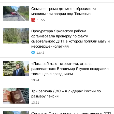
Семью с тремя детьми выбросило из
машины при аварии под Тюменью
13:55
Прокуратура Ярковского района
организовала проверку по факту
смертельного ДТП, в котором погибли мать и
несовершеннолетняя
13:42
«Пока работают строители, страна
развивается»: Владимир Якушев поздравил
тюменцев с праздником
13:24
Три региона ДФО – в лидерах России по
размеру пенсий
13:21
Семья из Сургута попала в смертельное ДТП