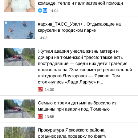
команде, тепле и паллиативной помощи
14:04
#архив_ТАСС_Урал+ . Отдыхающие на
карусели в городском парке
14:03
Жуткая авария унесла жизнь матери и
дочери на тюменской трассе: также есть
пострадавшие — среди них дети Трагедия
произошла на 73-м километре региональной
автодороги Ялуторовск — Ярково. Там
столкнулись «Лада Ларгус» и...
14:00
Семью с тремя детьми выбросило из
машины при аварии под Тюменью
13:55
Прокуратура Ярковского района
организовала проверку по факту