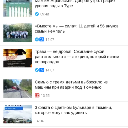
Максим Афанасьев: Доброе утро. График
уровня воды в Туре
09:48
«Вместе мы — сила»: 11 детей и 56 внуков
семьи Ремпель
14:07
Трава — не дрова!. Сжигание сухой
растительности — это риск, который ничем
не оправдан
14:07
Семью с тремя детьми выбросило из
машины при аварии под Тюменью
13:55
3 факта о Цветном бульваре в Тюмени,
которые могут вас удивить
14:04