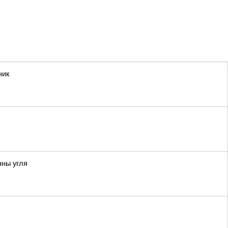
ник
нны угля