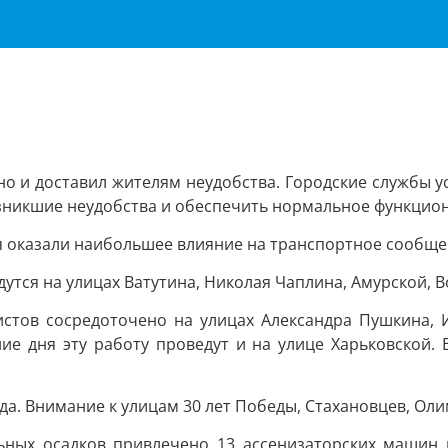
но и доставил жителям неудобства. Городские службы у
озникшие неудобства и обеспечить нормальное функцио
я оказали наибольшее влияние на транспортное сообще
тся на улицах Ватутина, Николая Чаплина, Амурской, Во
стов сосредоточено на улицах Александра Пушкина, И
ние дня эту работу проведут и на улице Харьковской. 
еда. Внимание к улицам 30 лет Победы, Стахановцев, Ол
льных осадков привлечено 13 ассенизаторских машин