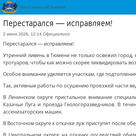
Перестарался — исправляем!
Официально
2 июня 2026, 12:14
Перестарался — исправляем!
Утренний ливень в Тюмени не только освежил город, 
тротуаров, чтобы как можно скорее ликвидировать в
Особое внимание уделяется участкам, где подтоплени
Так, активные работы по осушению проезжей части веду
В Ленинском округе пристальное внимание специали
Казачьи Луга и проезда Геологоразведчиков. В тече
ассенизаторских машин.
В Восточном округе к откачке луж приступят после об
В Центральном округе на откачку последствий оби