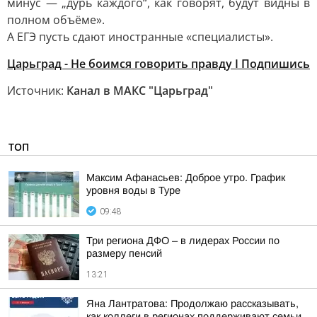
минус — „дурь каждого“, как говорят, будут видны в
полном объёме».
А ЕГЭ пусть сдают иностранные «специалисты».
Царьград - Не боимся говорить правду I Подпишись
Источник:
Канал в МАКС "Царьград"
ТОП
Максим Афанасьев: Доброе утро. График
уровня воды в Туре
09:48
Три региона ДФО – в лидерах России по
размеру пенсий
13:21
Яна Лантратова: Продолжаю рассказывать,
как коллеги в регионах поддерживают семьи