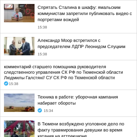
Спрятать Сталина в шкафу: ямальским
коммунистам запретили публиковать видео с
портретами вождей
15:38
Александр Моор встретился с
председателем ЛДПР Леонидом Слуцким
15:38
комментарий старшего помощника руководителя
следственного управления СК РФ по Тюменской области
Людмилы Галстян//
СУ СК РФ по Тюменской области
15:38
Техника в работе: уборочная кампания
набирает обороты
15:34
В Тюмени возбуждено уголовное дело по
факту травмирования девушки во время
катания на аттракционе