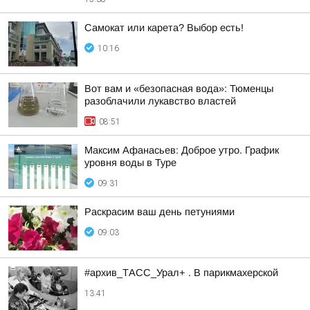
Самокат или карета? Выбор есть!
10:16
Вот вам и «безопасная вода»: Тюменцы
разоблачили лукавство властей
08:51
Максим Афанасьев: Доброе утро. График
уровня воды в Туре
09:31
Раскрасим ваш день петуниями
09:03
#архив_ТАСС_Урал+ . В парикмахерской
13:41