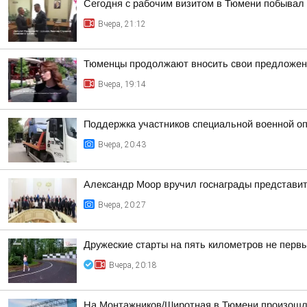
Сегодня с рабочим визитом в Тюмени побывал 
Вчера, 21:12
Тюменцы продолжают вносить свои предложен
Вчера, 19:14
Поддержка участников специальной военной оп
Вчера, 20:43
Александр Моор вручил госнаграды представи
Вчера, 20:27
Дружеские старты на пять километров не первы
Вчера, 20:18
На Монтажников/Широтная в Тюмени произошл