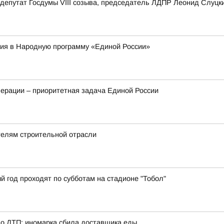
депутат Госдумы VIII созыва, председатель ЛДПР Леонид Слуцк
ия в Народную программу «Единой России»
ерации – приоритетная задача Единой России
телям строительной отрасли
й год проходят по субботам на стадионе "Тобол"
о ДТП: иномарка сбила доставщика еды