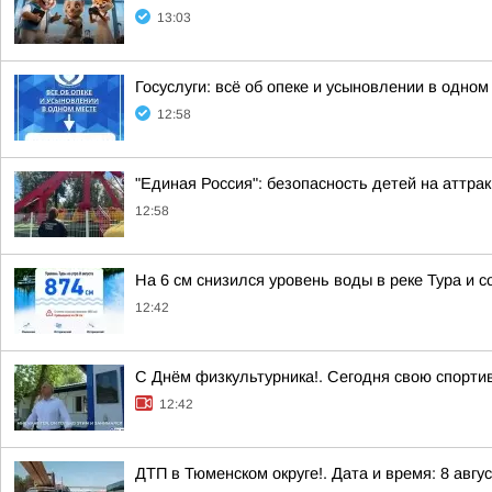
13:03
Госуслуги: всё об опеке и усыновлении в одном
12:58
"Единая Россия": безопасность детей на аттра
12:58
На 6 см снизился уровень воды в реке Тура и с
12:42
С Днём физкультурника!. Сегодня свою спорти
12:42
ДТП в Тюменском округе!. Дата и время: 8 авгус