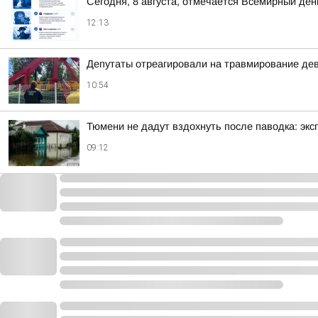
Сегодня, 8 августа, отмечается Всемирный ден
12:13
Депутаты отреагировали на травмирование дев
10:54
Тюмени не дадут вздохнуть после паводка: эк
09:12