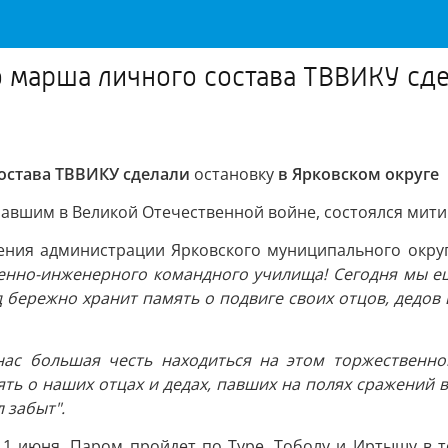
 марша личного состава ТВВИКУ сде
остава ТВВИКУ сделали
остановку
в Ярковском округе
авшим в Великой Отечественной войне, состоялся мити
ления администрации Ярковского муниципального окру
енно-инженерного командного училища! Сегодня мы ещ
д бережно хранит память о подвиге своих отцов, дедов
нас большая честь находиться на этом торжественно
ть о наших отцах и дедах, павших на полях сражений в
 забыт".
1 июня. Паром пройдет по Туре, Тоболу и Иртышу в т