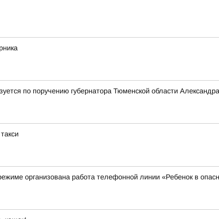
рника
лизуется по поручению губернатора Тюменской области Александр
 такси
режиме организована работа телефонной линии «Ребенок в опас