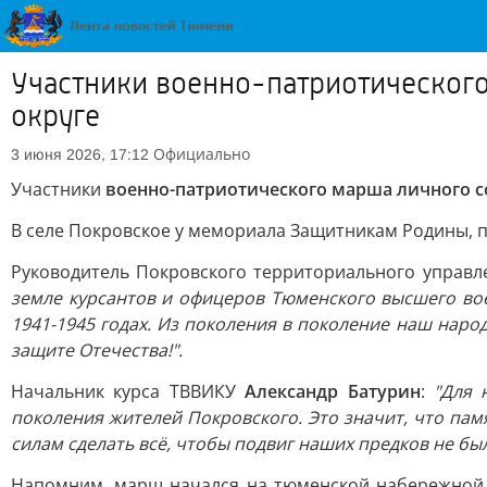
Участники военно-патриотического
округе
Официально
3 июня 2026, 17:12
Участники
военно-патриотического марша личного с
В селе Покровское у мемориала Защитникам Родины, п
Руководитель Покровского территориального управ
земле курсантов и офицеров Тюменского высшего во
1941-1945 годах. Из поколения в поколение наш наро
защите Отечества!".
Начальник курса ТВВИКУ
Александр Батурин
:
"Для 
поколения жителей Покровского. Это значит, что памя
силам сделать всё, чтобы подвиг наших предков не был
Напомним, марш начался на тюменской набережной 