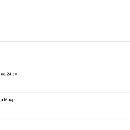
 на 24 см
др Моор