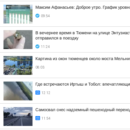
Максим Афанасьев: Доброе утро. График уровн
09:54
В вечернее время в Тюмени на улице Энтузиаст
отправился в поездку
11:24
Картина из окон тюменцев около моста Мельни
08:03
Где встречаются Иртыш и Тобол: впечатляющи
12:12
Самосвал снес надземный пешеходный переход 
11:54