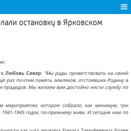
лали остановку в Ярковском
нг.
га
Любовь Сивер
:
"Мы рады приветствовать на своей
ё раз почтим память земляков, отстоявших Родину в
 и прадедов. Мы желаем вам достойно нести службу по
м мероприятии, которое собрало, как минимум, три
 1941-1945 годах, по-прежнему жива. И сегодня нам по
очности как шла дружина Ермака Тимофеевича более