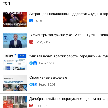
ТОП
Аттракцион невиданной щедрости: Скудные гор
00:36
В фильтры загружено уже 72 тонны угля! Очи
Вчера, 21:35
"Чистая вода": график работы передвижных пун
Вчера, 23:18
Спортивные выходные
Вчера, 10:04
Дикобраз-альбинос перекусил хот-догом на зап
Вчера, 22:14