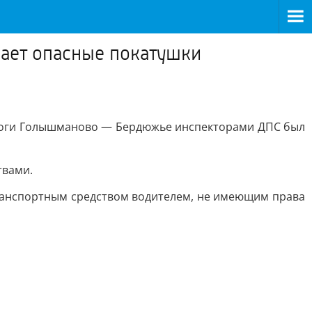
вает опасные покатушки
ороги Голышманово — Бердюжье инспекторами ДПС был
твами.
ранспортным средством водителем, не имеющим права