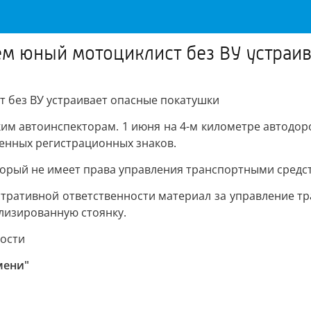
сем юный мотоциклист без ВУ устраи
т без ВУ устраивает опасные покатушки
им автоинспекторам. 1 июня на 4-м километре автод
венных регистрационных знаков.
оторый не имеет права управления транспортными средс
тративной ответственности материал за управление т
лизированную стоянку.
ности
мени"