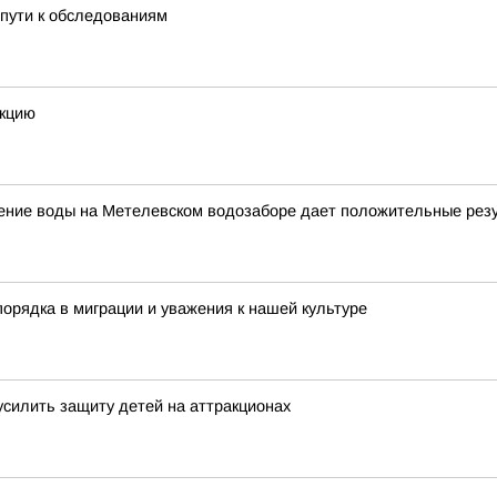
пути к обследованиям
екцию
щение воды на Метелевском водозаборе дает положительные рез
орядка в миграции и уважения к нашей культуре
усилить защиту детей на аттракционах