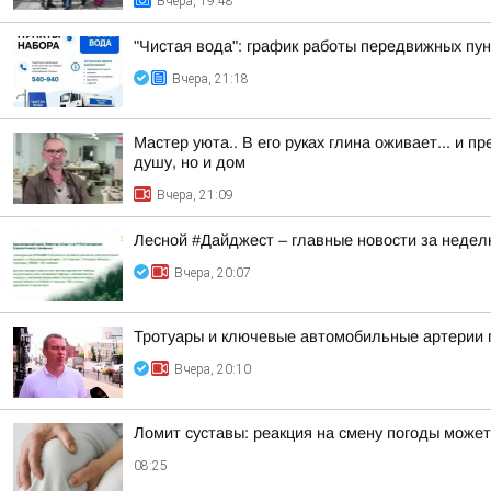
Вчера, 19:48
"Чистая вода": график работы передвижных пун
Вчера, 21:18
Мастер уюта.. В его руках глина оживает... и
душу, но и дом
Вчера, 21:09
Лесной #Дайджест – главные новости за неде
Вчера, 20:07
Тротуары и ключевые автомобильные артерии 
Вчера, 20:10
Ломит суставы: реакция на смену погоды може
08:25