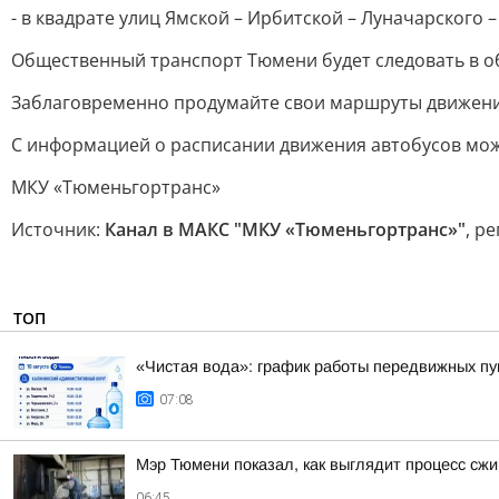
- в квадрате улиц Ямской – Ирбитской – Луначарского 
Общественный транспорт Тюмени будет следовать в о
Заблаговременно продумайте свои маршруты движения
С информацией о расписании движения автобусов мож
МКУ «Тюменьгортранс»
Источник:
Канал в МАКС "МКУ «Тюменьгортранс»"
, р
ТОП
«Чистая вода»: график работы передвижных пун
07:08
Мэр Тюмени показал, как выглядит процесс сжи
06:45