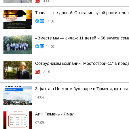
14:00
Трава — не дрова!. Сжигание сухой растительн
14:07
«Вместе мы — сила»: 11 детей и 56 внуков се
14:07
Сотрудникам компании "Мостострой-11" в пред
13:15
3 факта о Цветном бульваре в Тюмени, которые
14:04
АиФ Тюмень - Ямал
07:09