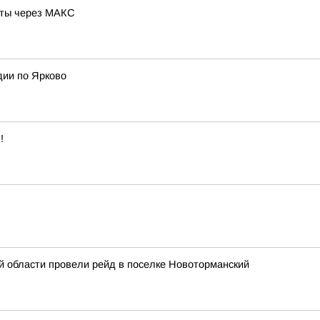
оты через MAКС
дии по Ярково
!
 области провели рейд в поселке Новоторманский