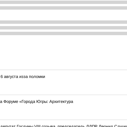
 6 августа изза поломки
на Форуме «Города Югры: Архитектура
депутат Госдумы VIII созыва, председатель ЛДПР Леонид Слуцк