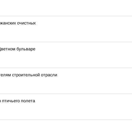
ижанских очистных
Цветном бульваре
телям строительной отрасли
 птичьего полета