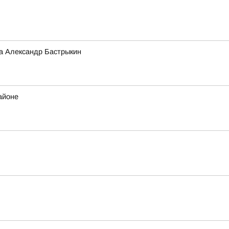
а Александр Бастрыкин
айоне