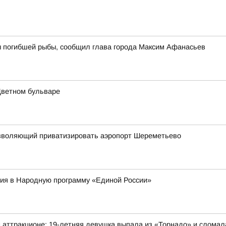
ы погибшей рыбы, сообщил глава города Максим Афанасьев
Цветном бульваре
 позволяющий приватизировать аэропорт Шереметьево
ия в Народную программу «Единой России»
 аттракционе: 19-летняя девушка выпала из «Торнадо» и сломал