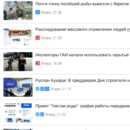
Почти тонну погибшей рыбы вывезли с берегов
Вчера, 22:08
Расследование массового отравления людей с
Вчера, 21:39
Инспекторы ГАИ начали использовать скрытые 
Вчера, 18:09
Руслан Кухарук: В преддверии Дня строителя 
Вчера, 21:15
Проект "Чистая вода": график работы передвиж
Вчера, 21:03