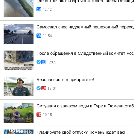
Где встречаются Иртыш и Тобол: впечатляющи
12:12
Самосвал снес надземный пешеходный переход 
11:54
После обращения в Следственный комитет Рос
12:05
Безопасность в приоритете!
12:01
Ситуация с запахом воды в Туре в Тюмени ста
13:15
Планируете свой отпуск? Тюмень ждет вас!