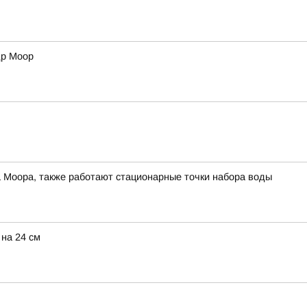
др Моор
а Моора, также работают стационарные точки набора воды
 на 24 см