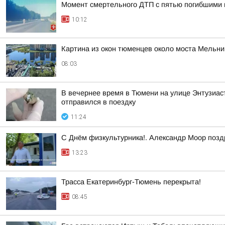
Момент смертельного ДТП с пятью погибшими 
10:12
Картина из окон тюменцев около моста Мельни
08:03
В вечернее время в Тюмени на улице Энтузиаст
отправился в поездку
11:24
С Днём физкультурника!. Александр Моор позд
13:23
Трасса Екатеринбург-Тюмень перекрыта!
08:45