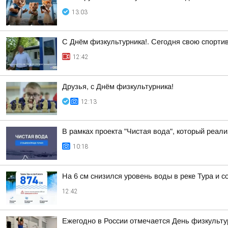
13:03
С Днём физкультурника!. Сегодня свою спорти
12:42
Друзья, с Днём физкультурника!
12:13
В рамках проекта "Чистая вода", который реа
10:18
На 6 см снизился уровень воды в реке Тура и с
12:42
Ежегодно в России отмечается День физкульту