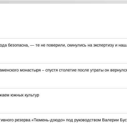
да безопасна, — те не поверили, скинулись на экспертизу и наш
менского монастыря – спустя столетие после утраты он вернулся
жаем южных культур
тивного резерва «Тюмень-дзюдо» под руководством Валерии Бус