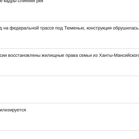
е кадры слияния рек
на федеральной трассе под Тюменью, конструкция обрушилась н
сии восстановлены жилищные права семьи из Ханты-Мансийского
билизируется